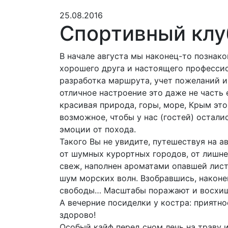
25.08.2016
Спортивный клуб
В начале августа мы наконец-то познак
хорошего друга и настоящего профессио
разработка маршрута, учет пожеланий и
отличное настроение это даже не часть 
красивая природа, горы, море, Крым это
возможное, чтобы у нас (гостей) остал
эмоции от похода.
Такого Вы не увидите, путешествуя на 
от шумных курортных городов, от лишне
свеж, наполнен ароматами опавшей листв
шум морских волн. Взобравшись, наконе
свободы… Масштабы поражают и восхи
А вечерние посиделки у костра: приятн
здорово!
Особый кайф перед сном лечь на траву и