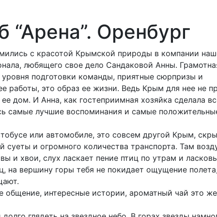
 “Арена”. Оренбург
омились с красотой Крымской природы в компании наш
нала, любящего свое дело Сандаковой Анны. Грамотна
 уровня подготовки команды, приятные сюрпризы и
ее работы, это образ ее жизни. Ведь Крым для нее не п
 ее дом. И Анна, как гостеприимная хозяйка сделала вс
ись самые лучшие воспоминания и самые положительны
автобусе или автомобиле, это совсем другой Крым, скр
й суеты и огромного количества транспорта. Там возд
ы и хвои, слух ласкает пение птиц по утрам и ласков
ц, на вершину горы тебя не покидает ощущение полета
щают.
ое общение, интересные истории, ароматный чай это же
 долго глядеть на звездное небо. В горах звезды намно