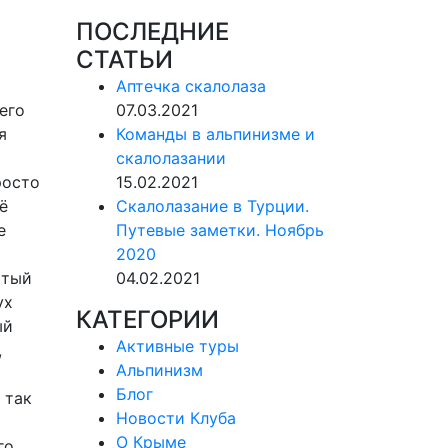
ПОСЛЕДНИЕ
СТАТЬИ
Аптечка скалолаза
его
07.03.2021
я
Команды в альпинизме и
скалолазании
росто
15.02.2021
ё
Скалолазание в Турции.
е
Путевые заметки. Ноябрь
2020
ытый
04.02.2021
ух
КАТЕГОРИИ
ый
Активные туры
,
Альпинизм
Блог
 так
Новости Клуба
О Крыме
го