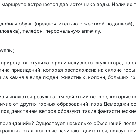
 маршруте встречается два источника воды. Наличие 
 удобная обувь (предпочтительно с жесткой подошвой),
человека), телефон, персональную аптечку.
руппы;
 природа выступила в роли искусного скульптора, но 
лина привидений, которая расположена на склоне гор
из камня в виде людей, животных, колонн, больших гр
туры являются результатом действий ветров, которые 
личие от других горных образований, гора Демерджи со
 под действием ветров образуют такие фантастически
ривидений»? Существует несколько объяснений появле
страшных скал, которые начинают двигаться, ползут п